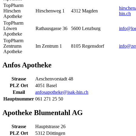
TopPharm
hirsche
Hirschen
Hirschenweg 1
4312
Magden
hin.ch
Apotheke
TopPharm
Löwen
Rathausgasse 36
5600
Lenzburg
info@lo
Apotheke
TopPharm
Zentrums
Im Zentrum 1
8105
Regensdorf
info@ze
Apotheke
Anfos Apotheke
Strasse
Aeschenvorstadt 48
PLZ Ort
4051 Basel
Email
anfosapotheke@isak-hin.ch
Hauptnummer
061 271 25 50
Apotheke Blumentahl AG
Strasse
Hauptstrasse 26
PLZ Ort
5312 Döttingen