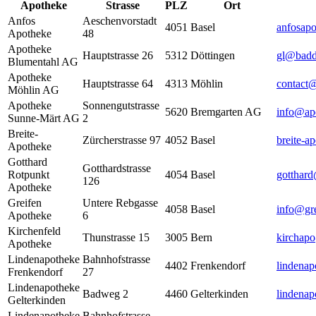
Apotheke
Strasse
PLZ
Ort
Anfos
Aeschenvorstadt
4051
Basel
anfosapo
Apotheke
48
Apotheke
Hauptstrasse 26
5312
Döttingen
gl@badd
Blumentahl AG
Apotheke
Hauptstrasse 64
4313
Möhlin
contact
Möhlin AG
Apotheke
Sonnengutstrasse
5620
Bremgarten AG
info@ap
Sunne-Märt AG
2
Breite-
Zürcherstrasse 97
4052
Basel
breite-a
Apotheke
Gotthard
Gotthardstrasse
Rotpunkt
4054
Basel
gotthar
126
Apotheke
Greifen
Untere Rebgasse
4058
Basel
info@gre
Apotheke
6
Kirchenfeld
Thunstrasse 15
3005
Bern
kirchap
Apotheke
Lindenapotheke
Bahnhofstrasse
4402
Frenkendorf
lindenap
Frenkendorf
27
Lindenapotheke
Badweg 2
4460
Gelterkinden
lindenap
Gelterkinden
Lindenapotheke
Bahnhofstrasse