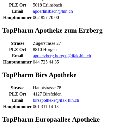
PLZ Ort
5018 Erlinsbach
Email
apoerlinsbach@hin.ch
Hauptnummer
062 857 70 00
TopPharm Apotheke zum Erzberg
Strasse
Zugerstrasse 27
PLZ Ort
8810 Horgen
Email
apo.erzberg.horgen@ifak-hin.ch
Hauptnummer
044 725 44 35
TopPharm Birs Apotheke
Strasse
Hauptstrasse 78
PLZ Ort
4127 Birsfelden
Email
birsapotheke@ifak-hin.ch
Hauptnummer
061 311 14 13
TopPharm Europaallee Apotheke