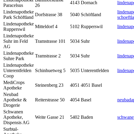
4143
Dornach
lindena
Paracelsus
26
Lindenapotheke
lindenap
Dorfstrasse 38
5040
Schöftland
Park Schöftland
schoeftl
Lindenapotheke
Mitteldorf 4
5102
Rupperswil
lindenap
Rupperswil
Lindenapotheke
Suhr im Feld
Tramstrasse 101
5034
Suhr
lindenap
AG
Lindenapotheke
Tramstrasse 2
5034
Suhr
lindena
Suhre Park
Lindenapotheke
Unterentfelden
Schinhuetweg 5
5035
Unterentfelden
lindenap
Coop
MediCrops
Steinenberg 23
4051
4051 Basel
Apotheke
Neubad
Apotheke &
Reiterstrasse 50
4054
Basel
neubada
Drogerie
Schwanen
Apotheke,
Weite Gasse 21
5402
Baden
schwane
Dispensis AG
Surbtal-