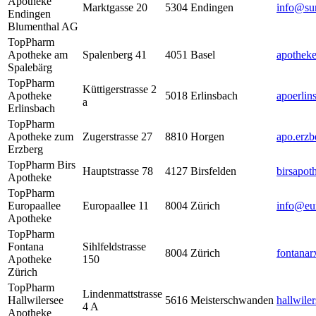
Apotheke
Marktgasse 20
5304
Endingen
info@sur
Endingen
Blumenthal AG
TopPharm
Apotheke am
Spalenberg 41
4051
Basel
apothek
Spalebärg
TopPharm
Küttigerstrasse 2
Apotheke
5018
Erlinsbach
apoerli
a
Erlinsbach
TopPharm
Apotheke zum
Zugerstrasse 27
8810
Horgen
apo.erzb
Erzberg
TopPharm Birs
Hauptstrasse 78
4127
Birsfelden
birsapot
Apotheke
TopPharm
Europaallee
Europaallee 11
8004
Zürich
info@eur
Apotheke
TopPharm
Fontana
Sihlfeldstrasse
8004
Zürich
fontana
Apotheke
150
Zürich
TopPharm
Lindenmattstrasse
Hallwilersee
5616
Meisterschwanden
hallwile
4 A
Apotheke