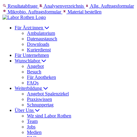
Skip to content
Resultatabfrage
Analysenverzeichnis
Allg. Auftragsformular
Mikrobio. Auftragsformular
Material bestellen
Für Ärzt:innen
Ambulatorium
Datenaustausch
Downloads
Kurierdienst
Für Unternehmen
Wunschlabor
Angebot
Besuch
Für Apotheken
FAQs
Weiterbildung
Angebot Spalenzirkel
Praxiswissen
Schnuppertag
Über Uns
Wir sind Labor Rothen
Team
Jobs
Medien