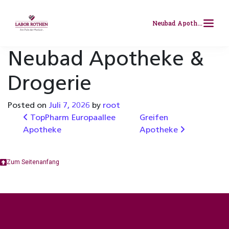
Skip to content
Neubad Apotheke & Drogerie
Neubad Apotheke &
Für Ärzt:innen
Drogerie
Für Unternehmen
Posted on
Juli 7, 2026
by
root
Wunschlabor
Post navigation
TopPharm Europaallee
Greifen
Apotheke
Apotheke
Weiterbildung
Zum Seitenanfang
Über Uns
Kontakt
Resultatabfrage
Analysenverzeichnis