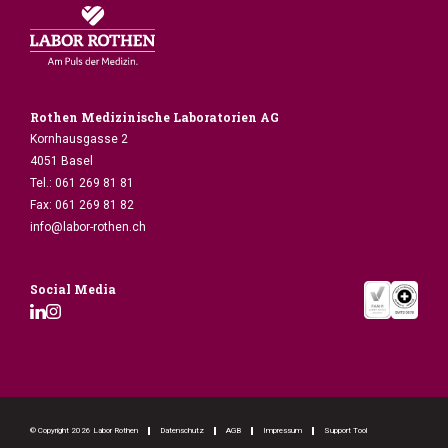
Allg. Auftragsformular
Mikrobio. Auftragsformular
Material bestellen
Rothen Medizinische Laboratorien AG
Kornhausgasse 2
4051 Basel
Tel.:
061 269 81 81
Fax:
061 269 81 82
info@labor-rothen.ch
Social Media
© Copyright 2026 Labor Rothen
Datenschutz
AGB
Impressum
Support Tool