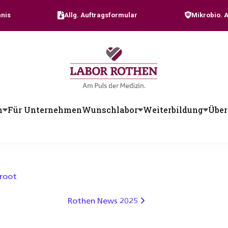
nis
Allg. Auftragsformular
Mikrobio. 
n
Für Unternehmen
Wunschlabor
Weiterbildung
Über
root
Rothen News 2025