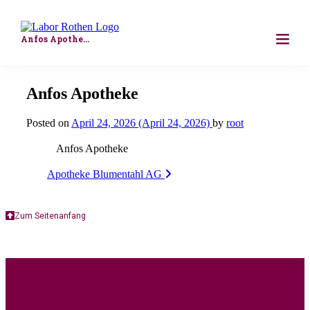
Skip to content
Anfos Apotheke
Für Ärzt:innen
Anfos Apotheke
Für Unternehmen
Posted on
April 24, 2026
(April 24, 2026)
by
root
Anfos Apotheke
Wunschlabor
Post
Apotheke Blumentahl AG
Weiterbildung
navigation
Zum Seitenanfang
Über Uns
Kontakt
Resultatabfrage
Analysenverzeichnis
Allg. Auftragsformular