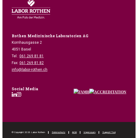
Mikrobio. Auftragsformular
Material bestellen
Rothen Medizinische Laboratorien AG
Kornhausgasse 2
4051 Basel
Tel.:
061 269 81 81
Fax:
061 269 81 82
info@labor-rothen.ch
Social Media
© Copyright 2026 Labor Rothen
Datenschutz
AGB
Impressum
Support Tool