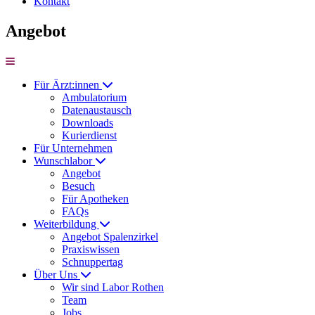
Kontakt
Angebot
Für Ärzt:innen
Ambulatorium
Datenaustausch
Downloads
Kurierdienst
Für Unternehmen
Wunschlabor
Angebot
Besuch
Für Apotheken
FAQs
Weiterbildung
Angebot Spalenzirkel
Praxiswissen
Schnuppertag
Über Uns
Wir sind Labor Rothen
Team
Jobs