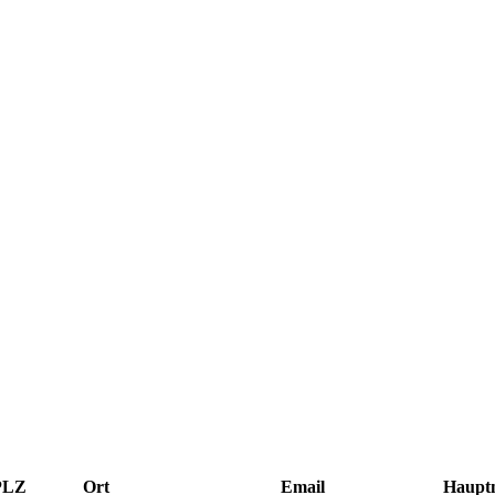
PLZ
Ort
Email
Haupt