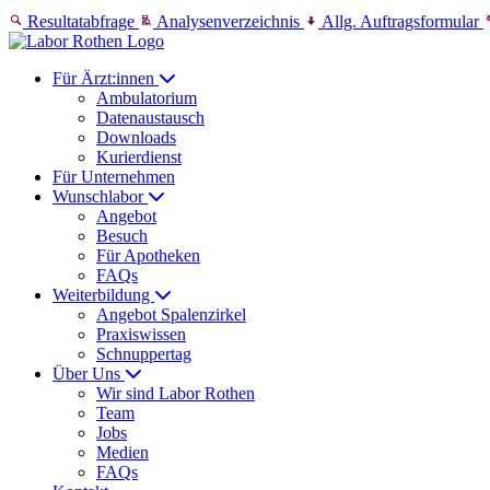
Skip to content
Resultatabfrage
Analysenverzeichnis
Allg. Auftragsformular
Für Ärzt:innen
Ambulatorium
Datenaustausch
Downloads
Kurierdienst
Für Unternehmen
Wunschlabor
Angebot
Besuch
Für Apotheken
FAQs
Weiterbildung
Angebot Spalenzirkel
Praxiswissen
Schnuppertag
Über Uns
Wir sind Labor Rothen
Team
Jobs
Medien
FAQs