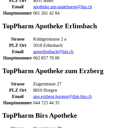
PLZ Ort
4051 Basel
Email
apotheke.am-spalebaerg@hin.ch
Hauptnummer
061 261 42 84
TopPharm Apotheke Erlinsbach
Strasse
Küttigerstrasse 2 a
PLZ Ort
5018 Erlinsbach
Email
apoerlinsbach@hin.ch
Hauptnummer
062 857 70 00
TopPharm Apotheke zum Erzberg
Strasse
Zugerstrasse 27
PLZ Ort
8810 Horgen
Email
apo.erzberg.horgen@ifak-hin.ch
Hauptnummer
044 725 44 35
TopPharm Birs Apotheke