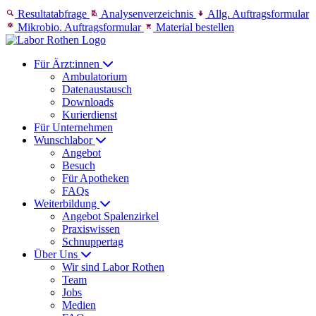
Skip to content
Resultatabfrage
Analysenverzeichnis
Allg. Auftragsformular
Mikrobio. Auftragsformular
Material bestellen
Für Ärzt:innen
Ambulatorium
Datenaustausch
Downloads
Kurierdienst
Für Unternehmen
Wunschlabor
Angebot
Besuch
Für Apotheken
FAQs
Weiterbildung
Angebot Spalenzirkel
Praxiswissen
Schnuppertag
Über Uns
Wir sind Labor Rothen
Team
Jobs
Medien