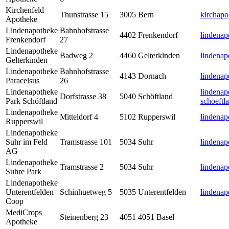
Kirchenfeld
Thunstrasse 15
3005
Bern
kirchap
Apotheke
Lindenapotheke
Bahnhofstrasse
4402
Frenkendorf
lindenap
Frenkendorf
27
Lindenapotheke
Badweg 2
4460
Gelterkinden
lindenap
Gelterkinden
Lindenapotheke
Bahnhofstrasse
4143
Dornach
lindena
Paracelsus
26
Lindenapotheke
lindenap
Dorfstrasse 38
5040
Schöftland
Park Schöftland
schoeftl
Lindenapotheke
Mitteldorf 4
5102
Rupperswil
lindenap
Rupperswil
Lindenapotheke
Suhr im Feld
Tramstrasse 101
5034
Suhr
lindenap
AG
Lindenapotheke
Tramstrasse 2
5034
Suhr
lindena
Suhre Park
Lindenapotheke
Unterentfelden
Schinhuetweg 5
5035
Unterentfelden
lindenap
Coop
MediCrops
Steinenberg 23
4051
4051 Basel
Apotheke