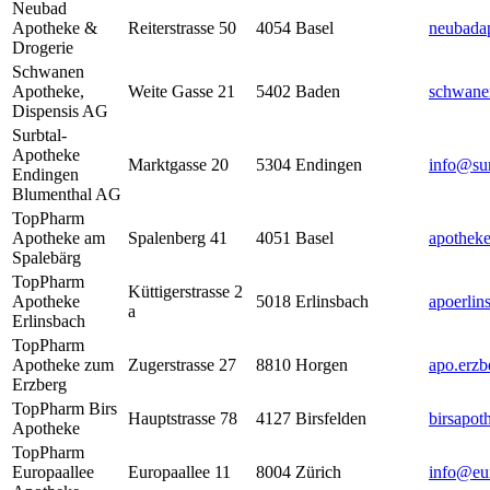
Neubad
Apotheke &
Reiterstrasse 50
4054
Basel
neubada
Drogerie
Schwanen
Apotheke,
Weite Gasse 21
5402
Baden
schwane
Dispensis AG
Surbtal-
Apotheke
Marktgasse 20
5304
Endingen
info@sur
Endingen
Blumenthal AG
TopPharm
Apotheke am
Spalenberg 41
4051
Basel
apothek
Spalebärg
TopPharm
Küttigerstrasse 2
Apotheke
5018
Erlinsbach
apoerli
a
Erlinsbach
TopPharm
Apotheke zum
Zugerstrasse 27
8810
Horgen
apo.erzb
Erzberg
TopPharm Birs
Hauptstrasse 78
4127
Birsfelden
birsapot
Apotheke
TopPharm
Europaallee
Europaallee 11
8004
Zürich
info@eur