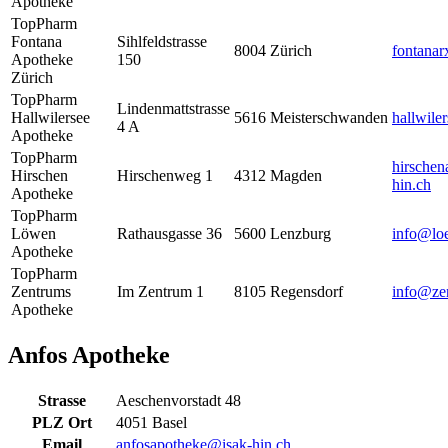
Apotheke
TopPharm
Fontana
Sihlfeldstrasse
8004
Zürich
fontana
Apotheke
150
Zürich
TopPharm
Lindenmattstrasse
Hallwilersee
5616
Meisterschwanden
hallwile
4 A
Apotheke
TopPharm
hirsche
Hirschen
Hirschenweg 1
4312
Magden
hin.ch
Apotheke
TopPharm
Löwen
Rathausgasse 36
5600
Lenzburg
info@lo
Apotheke
TopPharm
Zentrums
Im Zentrum 1
8105
Regensdorf
info@ze
Apotheke
Anfos Apotheke
Strasse
Aeschenvorstadt 48
PLZ Ort
4051 Basel
Email
anfosapotheke@isak-hin.ch