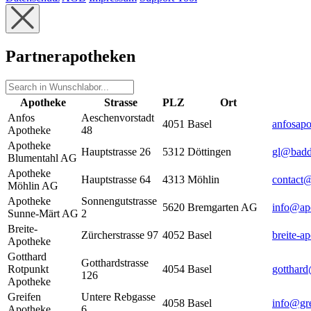
Partnerapotheken
Apotheke
Strasse
PLZ
Ort
Anfos
Aeschenvorstadt
4051
Basel
anfosapo
Apotheke
48
Apotheke
Hauptstrasse 26
5312
Döttingen
gl@badd
Blumentahl AG
Apotheke
Hauptstrasse 64
4313
Möhlin
contact
Möhlin AG
Apotheke
Sonnengutstrasse
5620
Bremgarten AG
info@ap
Sunne-Märt AG
2
Breite-
Zürcherstrasse 97
4052
Basel
breite-a
Apotheke
Gotthard
Gotthardstrasse
Rotpunkt
4054
Basel
gotthar
126
Apotheke
Greifen
Untere Rebgasse
4058
Basel
info@gre
Apotheke
6