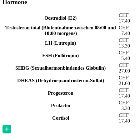
Hormone
CHF
Oestradiol (E2)
17.40
Testosteron total (Blutentnahme zwischen 08:00 und
CHF
10:00 morgens)
17.40
CHF
LH (Lutropin)
13.30
CHF
FSH (Follitropin)
15.40
CHF
SHBG (Sexualhormonbindendes Globulin)
27.00
CHF
DHEAS (Dehydroepiandrosteron-Sulfat)
21.60
CHF
Progesteron
17.40
CHF
Prolactin
13.30
CHF
Cortisol
17.40