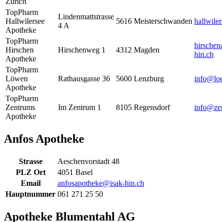
Zürich
TopPharm
Lindenmattstrasse
Hallwilersee
5616
Meisterschwanden
hallwile
4 A
Apotheke
TopPharm
hirsche
Hirschen
Hirschenweg 1
4312
Magden
hin.ch
Apotheke
TopPharm
Löwen
Rathausgasse 36
5600
Lenzburg
info@lo
Apotheke
TopPharm
Zentrums
Im Zentrum 1
8105
Regensdorf
info@ze
Apotheke
Anfos Apotheke
Strasse
Aeschenvorstadt 48
PLZ Ort
4051 Basel
Email
anfosapotheke@isak-hin.ch
Hauptnummer
061 271 25 50
Apotheke Blumentahl AG