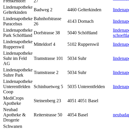
Frenkendorf
27
Lindenapotheke
Badweg 2
4460
Gelterkinden
lindenap
Gelterkinden
Lindenapotheke
Bahnhofstrasse
4143
Dornach
lindena
Paracelsus
26
Lindenapotheke
lindenap
Dorfstrasse 38
5040
Schöftland
Park Schöftland
schoeftl
Lindenapotheke
Mitteldorf 4
5102
Rupperswil
lindenap
Rupperswil
Lindenapotheke
Suhr im Feld
Tramstrasse 101
5034
Suhr
lindenap
AG
Lindenapotheke
Tramstrasse 2
5034
Suhr
lindena
Suhre Park
Lindenapotheke
Unterentfelden
Schinhuetweg 5
5035
Unterentfelden
lindenap
Coop
MediCrops
Steinenberg 23
4051
4051 Basel
Apotheke
Neubad
Apotheke &
Reiterstrasse 50
4054
Basel
neubada
Drogerie
Schwanen