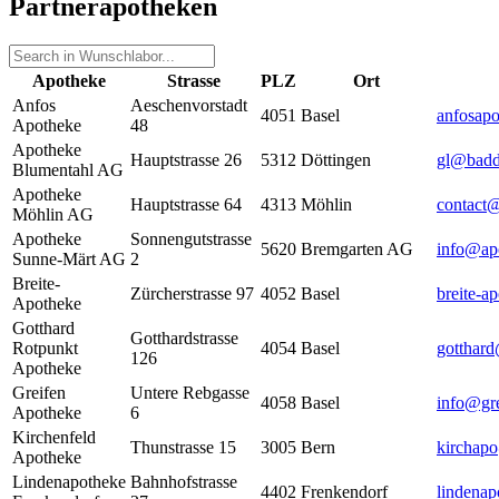
Partnerapotheken
Apotheke
Strasse
PLZ
Ort
Anfos
Aeschenvorstadt
4051
Basel
anfosapo
Apotheke
48
Apotheke
Hauptstrasse 26
5312
Döttingen
gl@badd
Blumentahl AG
Apotheke
Hauptstrasse 64
4313
Möhlin
contact
Möhlin AG
Apotheke
Sonnengutstrasse
5620
Bremgarten AG
info@ap
Sunne-Märt AG
2
Breite-
Zürcherstrasse 97
4052
Basel
breite-a
Apotheke
Gotthard
Gotthardstrasse
Rotpunkt
4054
Basel
gotthar
126
Apotheke
Greifen
Untere Rebgasse
4058
Basel
info@gre
Apotheke
6
Kirchenfeld
Thunstrasse 15
3005
Bern
kirchap
Apotheke
Lindenapotheke
Bahnhofstrasse
4402
Frenkendorf
lindenap