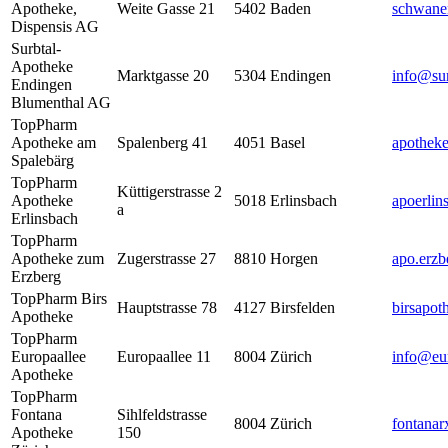
Apotheke,
Weite Gasse 21
5402
Baden
schwane
Dispensis AG
Surbtal-
Apotheke
Marktgasse 20
5304
Endingen
info@sur
Endingen
Blumenthal AG
TopPharm
Apotheke am
Spalenberg 41
4051
Basel
apothek
Spalebärg
TopPharm
Küttigerstrasse 2
Apotheke
5018
Erlinsbach
apoerli
a
Erlinsbach
TopPharm
Apotheke zum
Zugerstrasse 27
8810
Horgen
apo.erzb
Erzberg
TopPharm Birs
Hauptstrasse 78
4127
Birsfelden
birsapot
Apotheke
TopPharm
Europaallee
Europaallee 11
8004
Zürich
info@eur
Apotheke
TopPharm
Fontana
Sihlfeldstrasse
8004
Zürich
fontana
Apotheke
150