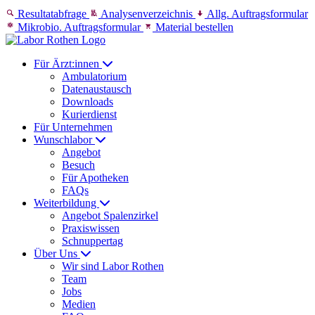
Skip to content
Resultatabfrage
Analysenverzeichnis
Allg. Auftragsformular
Mikrobio. Auftragsformular
Material bestellen
Für Ärzt:innen
Ambulatorium
Datenaustausch
Downloads
Kurierdienst
Für Unternehmen
Wunschlabor
Angebot
Besuch
Für Apotheken
FAQs
Weiterbildung
Angebot Spalenzirkel
Praxiswissen
Schnuppertag
Über Uns
Wir sind Labor Rothen
Team
Jobs
Medien