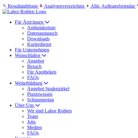
Skip to content
Resultatabfrage
Analysenverzeichnis
Allg. Auftragsformular
Für Ärzt:innen
Ambulatorium
Datenaustausch
Downloads
Kurierdienst
Für Unternehmen
Wunschlabor
Angebot
Besuch
Für Apotheken
FAQs
Weiterbildung
Angebot Spalenzirkel
Praxiswissen
Schnuppertag
Über Uns
Wir sind Labor Rothen
Team
Jobs
Medien
FAQs