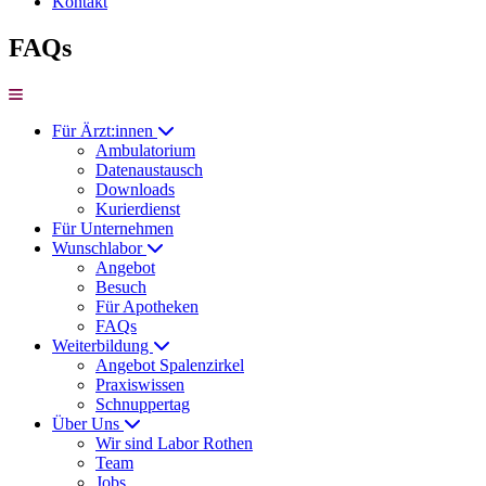
Kontakt
FAQs
Für Ärzt:innen
Ambulatorium
Datenaustausch
Downloads
Kurierdienst
Für Unternehmen
Wunschlabor
Angebot
Besuch
Für Apotheken
FAQs
Weiterbildung
Angebot Spalenzirkel
Praxiswissen
Schnuppertag
Über Uns
Wir sind Labor Rothen
Team
Jobs