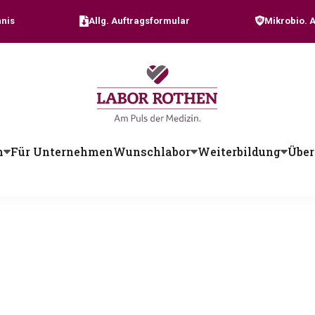
nis
Allg. Auftragsformular
Mikrobio. 
n
Für Unternehmen
Wunschlabor
Weiterbildung
Über