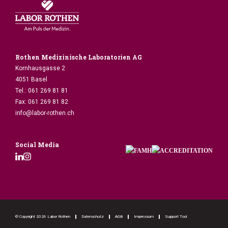
Allg. Auftragsformular
Mikrobio. Auftragsformular
Material bestellen
Rothen Medizinische Laboratorien AG
Kornhausgasse 2
4051 Basel
Tel.:
061 269 81 81
Fax:
061 269 81 82
info@labor-rothen.ch
Social Media
© Copyright 2026 Labor Rothen
Datenschutz
AGB
Impressum
Support Tool