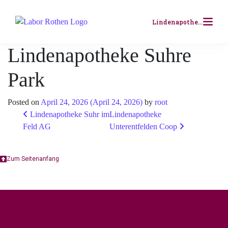
Skip to content
Lindenapotheke Suhre Park
Lindenapotheke Suhre
Für Ärzt:innen
Park
Für Unternehmen
Posted on
April 24, 2026
(April 24, 2026)
by
root
Wunschlabor
Post navigation
Lindenapotheke Suhr im
Lindenapotheke
Feld AG
Unterentfelden Coop
Weiterbildung
Zum Seitenanfang
Über Uns
Kontakt
Resultatabfrage
Analysenverzeichnis