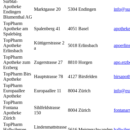
Surbtal-
Apotheke
Marktgasse 20
5304
Endingen
info@sur
Endingen
Blumenthal AG
TopPharm
Apotheke am
Spalenberg 41
4051
Basel
apothek
Spalebärg
TopPharm
Küttigerstrasse 2
Apotheke
5018
Erlinsbach
apoerli
a
Erlinsbach
TopPharm
Apotheke zum
Zugerstrasse 27
8810
Horgen
apo.erzb
Erzberg
TopPharm Birs
Hauptstrasse 78
4127
Birsfelden
birsapot
Apotheke
TopPharm
Europaallee
Europaallee 11
8004
Zürich
info@eur
Apotheke
TopPharm
Fontana
Sihlfeldstrasse
8004
Zürich
fontana
Apotheke
150
Zürich
TopPharm
Lindenmattstrasse
Hallwilersee
5616
Meisterschwanden
hallwile