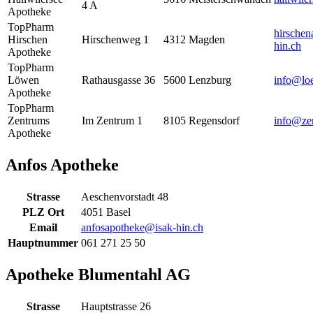
4 A
Apotheke
TopPharm
hirsche
Hirschen
Hirschenweg 1
4312
Magden
hin.ch
Apotheke
TopPharm
Löwen
Rathausgasse 36
5600
Lenzburg
info@lo
Apotheke
TopPharm
Zentrums
Im Zentrum 1
8105
Regensdorf
info@ze
Apotheke
Anfos Apotheke
Strasse
Aeschenvorstadt 48
PLZ Ort
4051 Basel
Email
anfosapotheke@isak-hin.ch
Hauptnummer
061 271 25 50
Apotheke Blumentahl AG
Strasse
Hauptstrasse 26