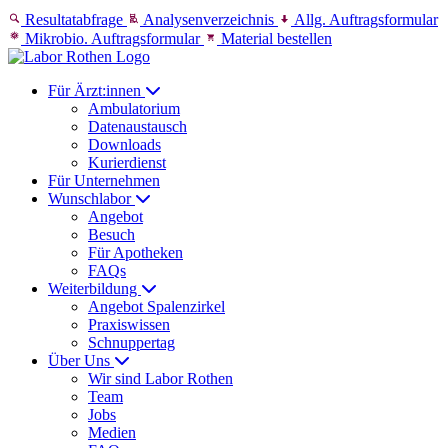
Skip to content
Resultatabfrage
Analysenverzeichnis
Allg. Auftragsformular
Mikrobio. Auftragsformular
Material bestellen
Für Ärzt:innen
Ambulatorium
Datenaustausch
Downloads
Kurierdienst
Für Unternehmen
Wunschlabor
Angebot
Besuch
Für Apotheken
FAQs
Weiterbildung
Angebot Spalenzirkel
Praxiswissen
Schnuppertag
Über Uns
Wir sind Labor Rothen
Team
Jobs
Medien