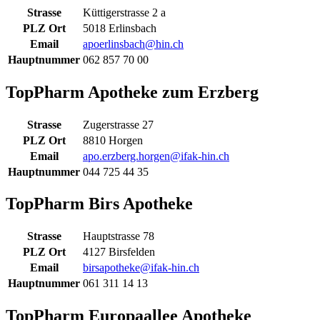
Strasse
Küttigerstrasse 2 a
PLZ Ort
5018 Erlinsbach
Email
apoerlinsbach@hin.ch
Hauptnummer
062 857 70 00
TopPharm Apotheke zum Erzberg
Strasse
Zugerstrasse 27
PLZ Ort
8810 Horgen
Email
apo.erzberg.horgen@ifak-hin.ch
Hauptnummer
044 725 44 35
TopPharm Birs Apotheke
Strasse
Hauptstrasse 78
PLZ Ort
4127 Birsfelden
Email
birsapotheke@ifak-hin.ch
Hauptnummer
061 311 14 13
TopPharm Europaallee Apotheke