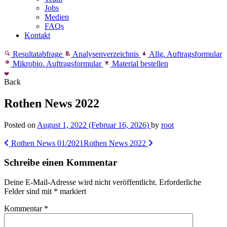
Jobs
Medien
FAQs
Kontakt
Resultatabfrage
Analysenverzeichnis
Allg. Auftragsformular
Mikrobio. Auftragsformular
Material bestellen
Back
Rothen News 2022
Posted on
August 1, 2022
(Februar 16, 2026)
by
root
Post
Rothen News 01/2021
Rothen News 2022
navigation
Schreibe einen Kommentar
Deine E-Mail-Adresse wird nicht veröffentlicht.
Erforderliche
Felder sind mit
*
markiert
Kommentar
*