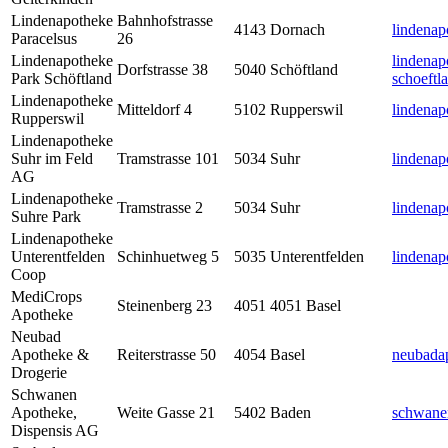
Lindenapotheke
Bahnhofstrasse
4143
Dornach
lindena
Paracelsus
26
Lindenapotheke
lindenap
Dorfstrasse 38
5040
Schöftland
Park Schöftland
schoeftl
Lindenapotheke
Mitteldorf 4
5102
Rupperswil
lindenap
Rupperswil
Lindenapotheke
Suhr im Feld
Tramstrasse 101
5034
Suhr
lindenap
AG
Lindenapotheke
Tramstrasse 2
5034
Suhr
lindena
Suhre Park
Lindenapotheke
Unterentfelden
Schinhuetweg 5
5035
Unterentfelden
lindenap
Coop
MediCrops
Steinenberg 23
4051
4051 Basel
Apotheke
Neubad
Apotheke &
Reiterstrasse 50
4054
Basel
neubada
Drogerie
Schwanen
Apotheke,
Weite Gasse 21
5402
Baden
schwane
Dispensis AG