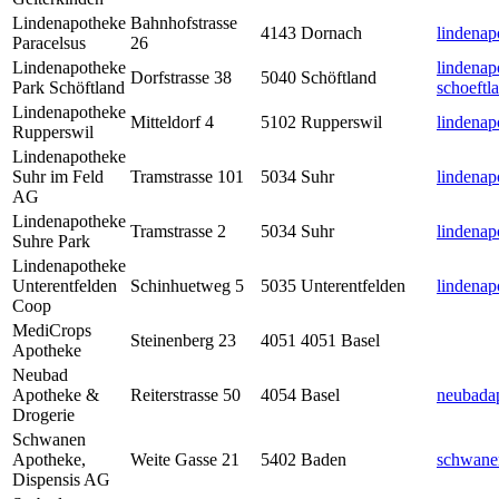
Lindenapotheke
Bahnhofstrasse
4143
Dornach
lindena
Paracelsus
26
Lindenapotheke
lindenap
Dorfstrasse 38
5040
Schöftland
Park Schöftland
schoeftl
Lindenapotheke
Mitteldorf 4
5102
Rupperswil
lindenap
Rupperswil
Lindenapotheke
Suhr im Feld
Tramstrasse 101
5034
Suhr
lindenap
AG
Lindenapotheke
Tramstrasse 2
5034
Suhr
lindena
Suhre Park
Lindenapotheke
Unterentfelden
Schinhuetweg 5
5035
Unterentfelden
lindenap
Coop
MediCrops
Steinenberg 23
4051
4051 Basel
Apotheke
Neubad
Apotheke &
Reiterstrasse 50
4054
Basel
neubada
Drogerie
Schwanen
Apotheke,
Weite Gasse 21
5402
Baden
schwane
Dispensis AG