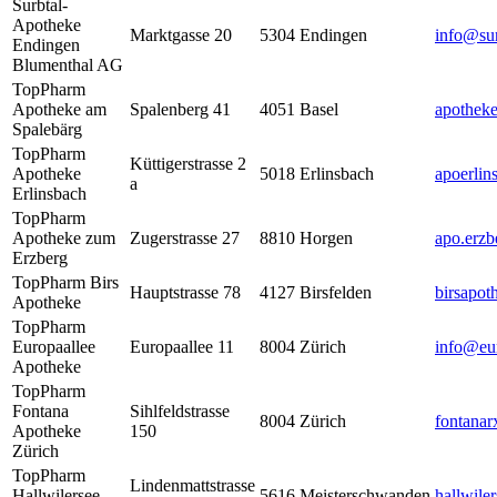
Surbtal-
Apotheke
Marktgasse 20
5304
Endingen
info@sur
Endingen
Blumenthal AG
TopPharm
Apotheke am
Spalenberg 41
4051
Basel
apothek
Spalebärg
TopPharm
Küttigerstrasse 2
Apotheke
5018
Erlinsbach
apoerli
a
Erlinsbach
TopPharm
Apotheke zum
Zugerstrasse 27
8810
Horgen
apo.erzb
Erzberg
TopPharm Birs
Hauptstrasse 78
4127
Birsfelden
birsapot
Apotheke
TopPharm
Europaallee
Europaallee 11
8004
Zürich
info@eur
Apotheke
TopPharm
Fontana
Sihlfeldstrasse
8004
Zürich
fontana
Apotheke
150
Zürich
TopPharm
Lindenmattstrasse
Hallwilersee
5616
Meisterschwanden
hallwile