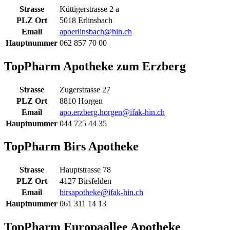
Strasse
Küttigerstrasse 2 a
PLZ Ort
5018 Erlinsbach
Email
apoerlinsbach@hin.ch
Hauptnummer
062 857 70 00
TopPharm Apotheke zum Erzberg
Strasse
Zugerstrasse 27
PLZ Ort
8810 Horgen
Email
apo.erzberg.horgen@ifak-hin.ch
Hauptnummer
044 725 44 35
TopPharm Birs Apotheke
Strasse
Hauptstrasse 78
PLZ Ort
4127 Birsfelden
Email
birsapotheke@ifak-hin.ch
Hauptnummer
061 311 14 13
TopPharm Europaallee Apotheke