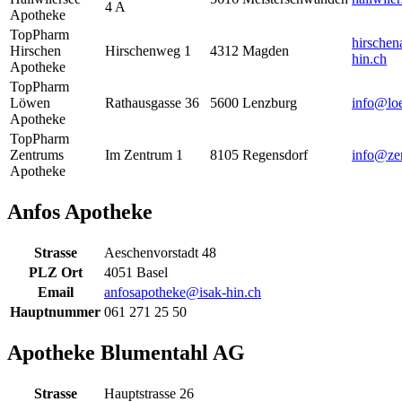
4 A
Apotheke
TopPharm
hirsche
Hirschen
Hirschenweg 1
4312
Magden
hin.ch
Apotheke
TopPharm
Löwen
Rathausgasse 36
5600
Lenzburg
info@lo
Apotheke
TopPharm
Zentrums
Im Zentrum 1
8105
Regensdorf
info@ze
Apotheke
Anfos Apotheke
Strasse
Aeschenvorstadt 48
PLZ Ort
4051 Basel
Email
anfosapotheke@isak-hin.ch
Hauptnummer
061 271 25 50
Apotheke Blumentahl AG
Strasse
Hauptstrasse 26