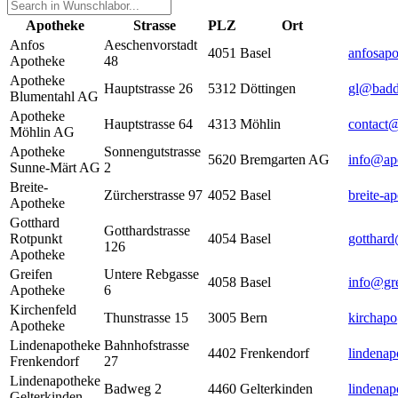
Apotheke
Strasse
PLZ
Ort
Anfos
Aeschenvorstadt
4051
Basel
anfosapo
Apotheke
48
Apotheke
Hauptstrasse 26
5312
Döttingen
gl@badd
Blumentahl AG
Apotheke
Hauptstrasse 64
4313
Möhlin
contact
Möhlin AG
Apotheke
Sonnengutstrasse
5620
Bremgarten AG
info@ap
Sunne-Märt AG
2
Breite-
Zürcherstrasse 97
4052
Basel
breite-a
Apotheke
Gotthard
Gotthardstrasse
Rotpunkt
4054
Basel
gotthar
126
Apotheke
Greifen
Untere Rebgasse
4058
Basel
info@gre
Apotheke
6
Kirchenfeld
Thunstrasse 15
3005
Bern
kirchap
Apotheke
Lindenapotheke
Bahnhofstrasse
4402
Frenkendorf
lindenap
Frenkendorf
27
Lindenapotheke
Badweg 2
4460
Gelterkinden
lindenap
Gelterkinden