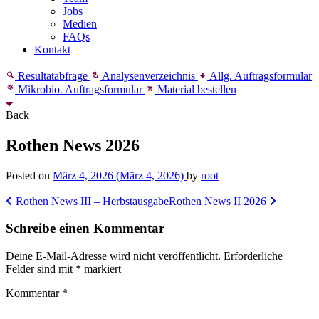
Jobs
Medien
FAQs
Kontakt
Resultatabfrage
Analysenverzeichnis
Allg. Auftragsformular
Mikrobio. Auftragsformular
Material bestellen
Back
Rothen News 2026
Posted on
März 4, 2026
(März 4, 2026)
by
root
Post
Rothen News III – Herbstausgabe
Rothen News II 2026
navigation
Schreibe einen Kommentar
Deine E-Mail-Adresse wird nicht veröffentlicht.
Erforderliche
Felder sind mit
*
markiert
Kommentar
*