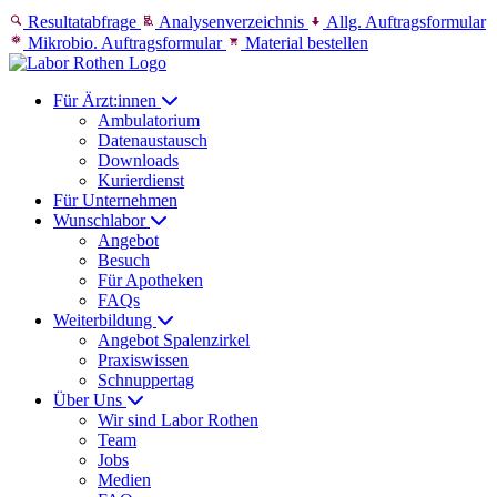
Skip to content
Resultatabfrage
Analysenverzeichnis
Allg. Auftragsformular
Mikrobio. Auftragsformular
Material bestellen
Für Ärzt:innen
Ambulatorium
Datenaustausch
Downloads
Kurierdienst
Für Unternehmen
Wunschlabor
Angebot
Besuch
Für Apotheken
FAQs
Weiterbildung
Angebot Spalenzirkel
Praxiswissen
Schnuppertag
Über Uns
Wir sind Labor Rothen
Team
Jobs
Medien