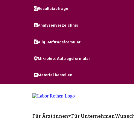
Skip to content
Resultatabfrage
Analysenverzeichnis
Allg. Auftragsformular
Mikrobio. Auftragsformular
Material bestellen
Für Ärzt:innen
Für Unternehmen
Wunsch